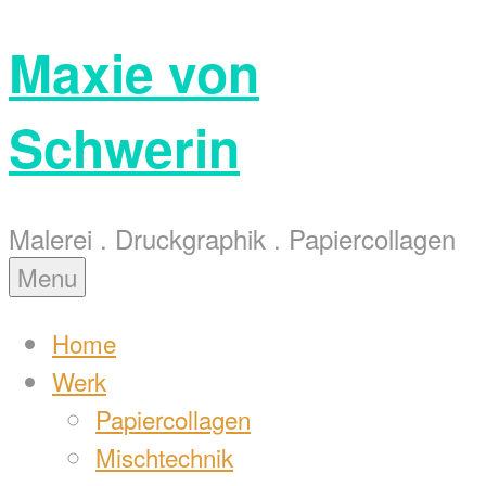
Skip
Maxie von
to
content
Schwerin
Malerei . Druckgraphik . Papiercollagen
Menu
Home
Werk
Papiercollagen
Mischtechnik