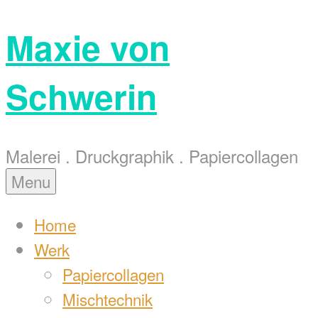
Skip
Maxie von
to
content
Schwerin
Malerei . Druckgraphik . Papiercollagen
Menu
Home
Werk
Papiercollagen
Mischtechnik