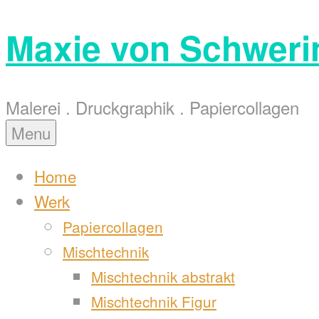
Skip
Maxie von Schweri
to
content
Malerei . Druckgraphik . Papiercollagen
Menu
Home
Werk
Papiercollagen
Mischtechnik
Mischtechnik abstrakt
Mischtechnik Figur