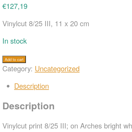
€
127,19
Vinylcut 8/25 III, 11 x 20 cm
In stock
Vinylcut
Add to cart
'Pointed'
Category:
Uncategorized
quantity
Description
Description
Vinylcut print 8/25 III; on Arches bright w